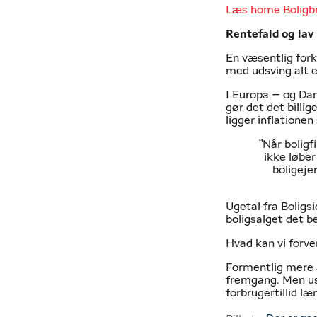
Læs home Boligbr
Rentefald og lav
En væsentlig fork
med udsving alt e
I Europa – og Dan
gør det det billig
ligger inflationen
”Når boligf
ikke løber
boligejer
Ugetal fra Boligs
boligsalget det b
Hvad kan vi forve
Formentlig mere 
fremgang. Men usi
forbrugertillid l