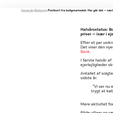
home.dk
Bolignyt
Postkort fra boligmarkedet: Her går det – særl
Halvårsstatus: B
priser – især i e
Efter et par usikr
Det viser den ny
Bank
.
I første halvår 
ejerlejligheder 
Antallet af solgte
sidste år.
”Vi ser nu 
trygt at køb
Mere aktivitet for
Både villaer og r