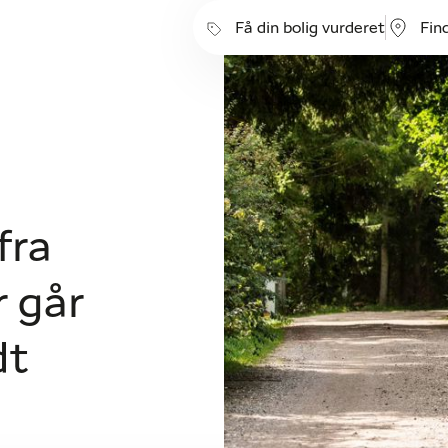
Få din bolig vurderet
Fin
fra
 går
dt