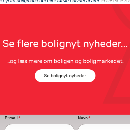
t nyt fra boligmarkedet efter første halvdel af året.
Foto: Palle S
Se flere bolignyt nyheder...
...og læs mere om boligen og boligmarkedet.
Se bolignyt nyheder
E-mail
*
Navn
*