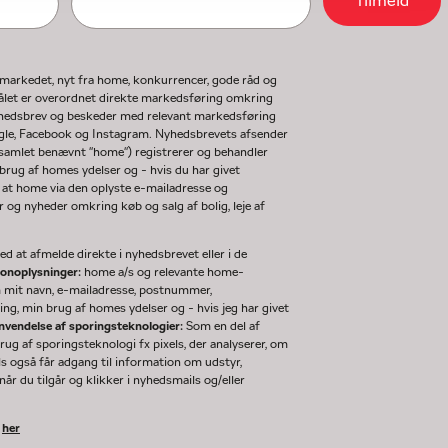
Tilmeld
gmarkedet, nyt fra home, konkurrencer, gode råd og
ormålet er overordnet direkte markedsføring omkring
nyhedsbrev og beskeder med relevant markedsføring
ogle, Facebook og Instagram. Nyhedsbrevets afsender
(samlet benævnt "home") registrerer og behandler
rug af homes ydelser og - hvis du har givet
 at home via den oplyste e-mailadresse og
og nyheder omkring køb og salg af bolig, leje af
d at afmelde direkte i nyhedsbrevet eller i de
sonoplysninger:
home a/s og relevante home-
m mit navn, e-mailadresse, postnummer,
ng, min brug af homes ydelser og - hvis jeg har givet
nvendelse af sporingsteknologier:
Som en del af
g af sporingsteknologi fx pixels, der analyserer, om
ls også får adgang til information om udstyr,
år du tilgår og klikker i nyhedsmails og/eller
k
her