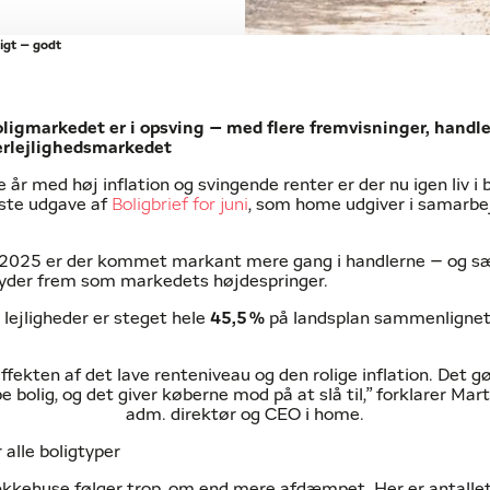
igt – godt
oligmarkedet er i opsving – med flere fremvisninger, handl
jerlejlighedsmarkedet
e år med høj inflation og svingende renter er der nu igen liv i
este udgave af
Boligbrief for juni
, som home udgiver i samarb
af 2025 er der kommet markant mere gang i handlerne – og sæ
skyder frem som markedets højdespringer.
 lejligheder er steget hele
45,5
%
på landsplan sammenligne
effekten af det lave renteniveau og den rolige inflation. Det 
e bolig, og det giver køberne mod på at slå til,” forklarer Mar
adm. direktør og CEO i home.
 alle boligtyper
ækkehuse følger trop, om end mere afdæmpet. Her er antallet