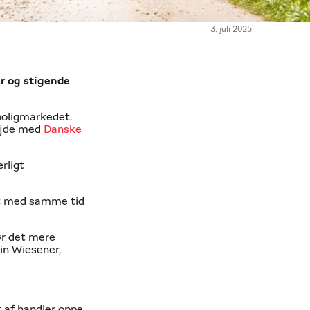
3. juli 2025
er og stigende
 boligmarkedet.
ejde med
Danske
rligt
t med samme tid
gør det mere
tin Wiesener,
 af handler oppe