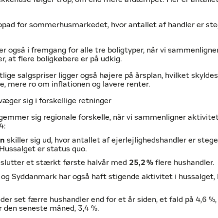
 opad for sommerhusmarkedet, hvor antallet af handler er st
r også i fremgang for alle tre boligtyper, når vi sammenligner
ler, at flere boligkøbere er på udkig.
ige salgspriser ligger også højere på årsplan, hvilket skyld
se, mere ro om inflationen og lavere renter.
æger sig i forskellige retninger
gemmer sig regionale forskelle, når vi sammenligner aktivite
4:
en
skiller sig ud, hvor antallet af ejerlejlighedshandler er steg
 Hussalget er status quo.
slutter et stærkt første halvår med
25,2
%
flere hushandler.
og Syddanmark har også haft stigende aktivitet i hussalget, 
 der set færre hushandler end for et år siden, et fald på 4,6 %
er den seneste måned, 3,4 %.