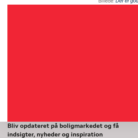
Der er god
Billede:
Bliv opdateret på boligmarkedet og få
indsigter, nyheder og inspiration