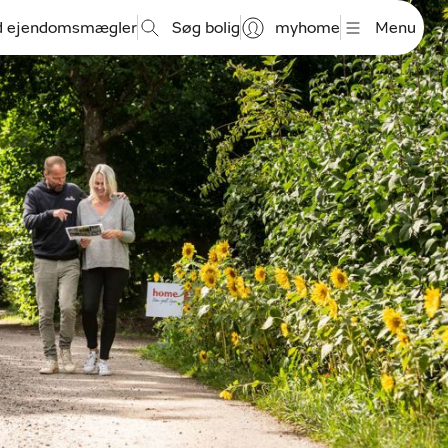
d ejendomsmægler
Søg bolig
myhome
Menu