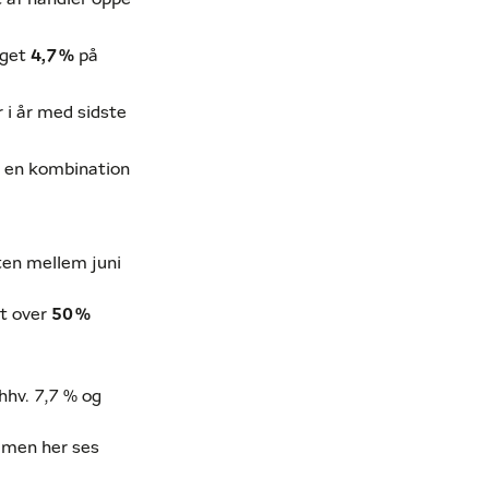
eget
4,7
%
på
 i år med sidste
es en kombination
ten mellem juni
et over
50
%
hhv. 7,7 % og
, men her ses