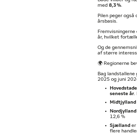
med
8,3
%
.
Pilen peger også
årsbasis.
Fremvisningerne e
år, hvilket fortæl
Og de gennemsnitl
af større interes
🌍 Regionerne bev
Bag landstallene 
2025 og juni 202
Hovedstad
seneste år
.
Midtjylland
Nordjylland
12,6 %
Sjælland
er
flere handl