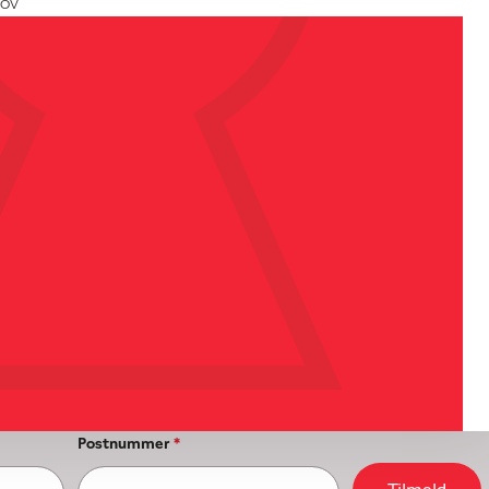
kov
Postnummer
*