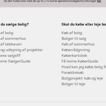
Se den fulde liste med de op til 175 home ejendomsmæglerforretninger
her
 du sælge bolig?
Skal du købe eller leje bo
 af bolig
Køb af bolig
 af sommerhus
Boliger til salg
 af liebhaveri
Køb af sommerhus
 og udlejning af projekter
Køberrådgivning
ores salgsfif
Køberkartotek
home SælgerGuide
Få home KøberGuide
Hvad kan jeg købe bolig f
Forældrekøb
Boligprojekt: køb og leje
Boliger til leje