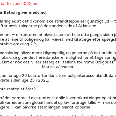
ief for juni 2025 her
 inflation giver medvind
laring er, at det økonomiske strandtæppe ser gunstigt ud – t
fter beslutningerne på den anden side af Atlanten:
mark – er renterne er blevet sænket hele otte gange siden j
ere at låne til boligen og har været med til at øge efterspørgs
 stabilt omkring 2 %.
inansiering bliver mere tilgængelig, og priserne på det brede
 løbsk, så giver det flere danskere mulighed for at tage spri
. Det er nok det, vi ser afspejlet i tallene for home Boligbrief,
Martin Wiesener.
iden for uge 26 bekræfter den store boliginteresse blandt da
edste siden uge 25 i 2021.
nte resten af året?
af det samme: Lave renter, stabile leveomkostninger og et b
kkerheder som global handel og lav forbrugertillid – men do
ængere – kan påvirke stemningen blandt køberne.