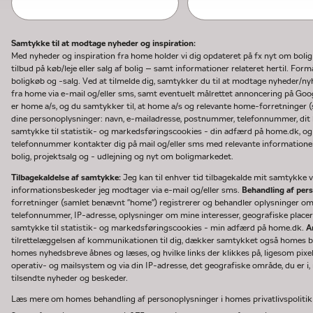
Samtykke til at modtage nyheder og inspiration:
Med nyheder og inspiration fra home holder vi dig opdateret på fx nyt om boli
tilbud på køb/leje eller salg af bolig – samt informationer relateret hertil. F
boligkøb og -salg. Ved at tilmelde dig, samtykker du til at modtage nyheder/
fra home via e-mail og/eller sms, samt eventuelt målrettet annoncering på Go
er home a/s, og du samtykker til, at home a/s og relevante home-forretninger 
dine personoplysninger: navn, e-mailadresse, postnummer, telefonnummer, dit b
samtykke til statistik- og markedsføringscookies - din adfærd på home.dk, og
telefonnummer kontakter dig på mail og/eller sms med relevante informationer 
bolig, projektsalg og - udlejning og nyt om boligmarkedet.
Tilbagekaldelse af samtykke:
Jeg kan til enhver tid tilbagekalde mit samtykke ve
informationsbeskeder jeg modtager via e-mail og/eller sms.
Behandling af per
forretninger (samlet benævnt "home") registrerer og behandler oplysninger o
telefonnummer, IP-adresse, oplysninger om mine interesser, geografiske placeri
samtykke til statistik- og markedsføringscookies - min adfærd på home.dk.
A
tilrettelæggelsen af kommunikationen til dig, dækker samtykket også homes bru
homes nyhedsbreve åbnes og læses, og hvilke links der klikkes på, ligesom pixe
operativ- og mailsystem og via din IP-adresse, det geografiske område, du er i, n
tilsendte nyheder og beskeder.
Læs mere om homes behandling af personoplysninger i homes privatlivspoliti