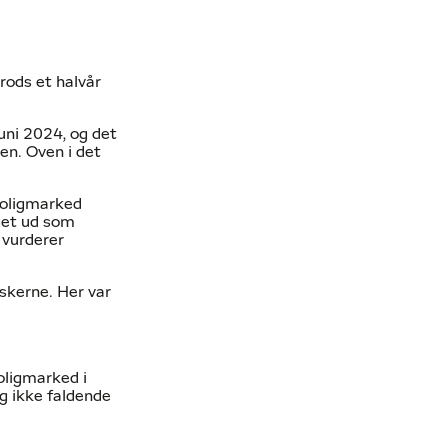
rods et halvår
uni 2024, og det
len. Oven i det
 boligmarked
nget ud som
” vurderer
nskerne. Her var
oligmarked i
g ikke faldende