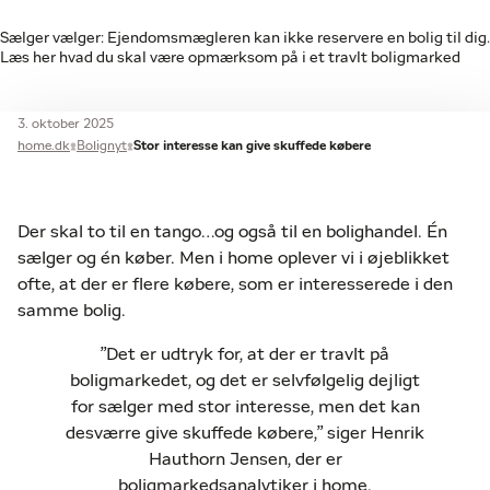
Sælger vælger: Ejendomsmægleren kan ikke reservere en bolig til dig.
Læs her hvad du skal være opmærksom på i et travlt boligmarked
3. oktober 2025
home.dk
Bolignyt
Stor interesse kan give skuffede købere
Der skal to til en tango…og også til en bolighandel. Én
sælger og én køber. Men i home oplever vi i øjeblikket
ofte, at der er flere købere, som er interesserede i den
samme bolig.
”Det er udtryk for, at der er travlt på
boligmarkedet, og det er selvfølgelig dejligt
for sælger med stor interesse, men det kan
desværre give skuffede købere,” siger Henrik
Hauthorn Jensen, der er
boligmarkedsanalytiker i home.