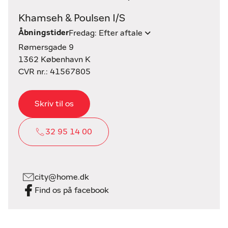
Khamseh & Poulsen I/S
Åbningstider
Fredag: Efter aftale
Rømersgade 9
1362 København K
CVR nr.: 41567805
Skriv til os
32 95 14 00
city@home.dk
Find os på facebook