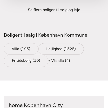
mæglerforretningerne. Her har vi attraktive boliger til
salg i det gamle unikke Christianshavn, København K,
Se flere boliger til salg og leje
Ved Kanalerne, ved Operaen, Indre By og Ved Voldene
samt mange andre populære steder.
Ring eller send os en mail, hvis du går med ønsker om at
Boliger til salg i København Kommune
købe eller sælge bolig. Du finder kontaktoplysninger på
vores ejendomsmægler her på siden.
Villa (195)
Lejlighed (1525)
Fritidsbolig (10)
+ Vis alle (4)
home København City