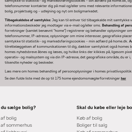
samtykke til statistik- og markedsføringscookies - din adfærd på home.dk, og
telefonnummer kontakter dig på mail og/eller sms med relevante informationer 
bolig, projektsalg og - udlejning og nyt om boligmarkedet.
Tilbagekaldelse af samtykke:
Jeg kan til enhver tid tilbagekalde mit samtykke ve
informationsbeskeder jeg modtager via e-mail og/eller sms.
Behandling af per
forretninger (samlet benævnt "home") registrerer og behandler oplysninger o
telefonnummer, IP-adresse, oplysninger om mine interesser, geografiske placeri
samtykke til statistik- og markedsføringscookies - min adfærd på home.dk.
A
tilrettelæggelsen af kommunikationen til dig, dækker samtykket også homes bru
homes nyhedsbreve åbnes og læses, og hvilke links der klikkes på, ligesom pixe
operativ- og mailsystem og via din IP-adresse, det geografiske område, du er i, n
tilsendte nyheder og beskeder.
Læs mere om homes behandling af personoplysninger i homes privatlivspoliti
Se den fulde liste med de op til 175 home ejendomsmæglerforretninger
her
 du sælge bolig?
Skal du købe eller leje bo
 af bolig
Køb af bolig
 af sommerhus
Boliger til salg