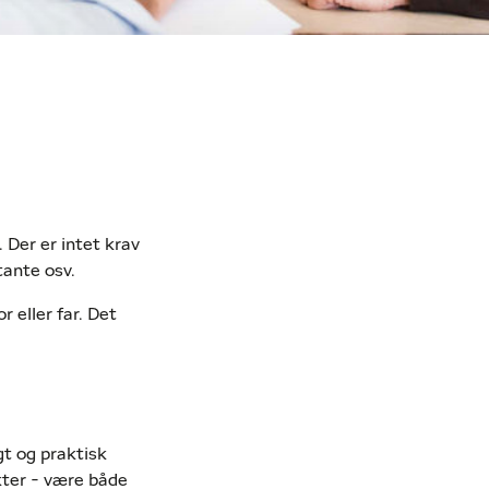
. Der er intet krav
tante osv.
 eller far. Det
gt og praktisk
kter - være både