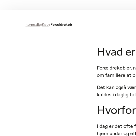
home.dk
Køb
Forældrekøb
Hvad er
Forældrekøb er, nå
om familierelatio
Det kan også være
kaldes i daglig t
Hvorfor
I dag er det ofte
hjem under og ef