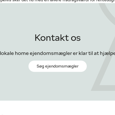
pelvis sker det nu med en lavere fradragsværdi for renteudgi
Kontakt os
 lokale home ejendomsmægler er klar til at hjælpe
Søg ejendomsmægler