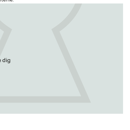
fterne.
 dig