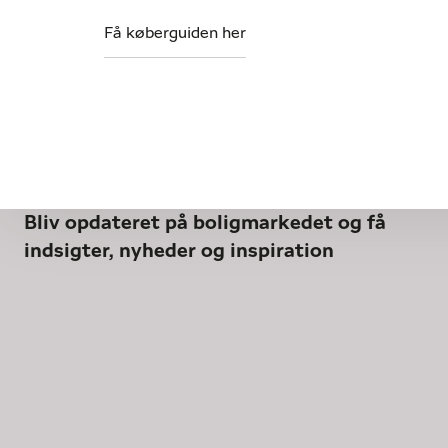
Få køberguiden her
Bliv opdateret på boligmarkedet og få
indsigter, nyheder og inspiration