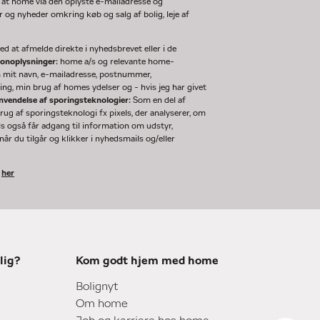
 at home via den oplyste e-mailadresse og
og nyheder omkring køb og salg af bolig, leje af
d at afmelde direkte i nyhedsbrevet eller i de
sonoplysninger:
home a/s og relevante home-
m mit navn, e-mailadresse, postnummer,
ng, min brug af homes ydelser og - hvis jeg har givet
nvendelse af sporingsteknologier:
Som en del af
g af sporingsteknologi fx pixels, der analyserer, om
ls også får adgang til information om udstyr,
år du tilgår og klikker i nyhedsmails og/eller
k
her
lig?
Kom godt hjem med home
Bolignyt
Om home