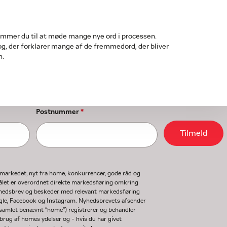
ommer du til at møde mange nye ord i processen.
bog, der forklarer mange af de fremmedord, der bliver
n.
Postnummer
*
Tilmeld
gmarkedet, nyt fra home, konkurrencer, gode råd og
ormålet er overordnet direkte markedsføring omkring
nyhedsbrev og beskeder med relevant markedsføring
ogle, Facebook og Instagram. Nyhedsbrevets afsender
(samlet benævnt "home") registrerer og behandler
rug af homes ydelser og - hvis du har givet