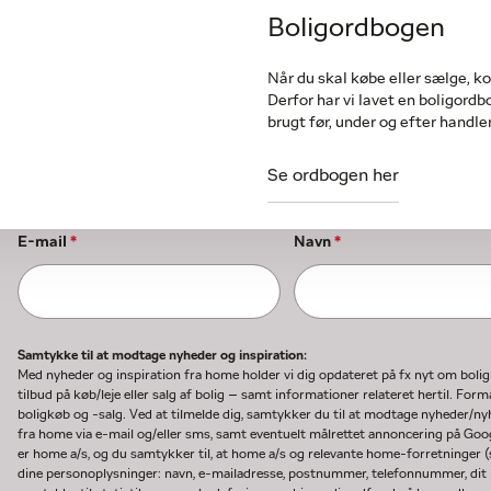
Boligordbogen
Når du skal købe eller sælge, k
Derfor har vi lavet en boligord
brugt før, under og efter handle
Se ordbogen her
E-mail
*
Navn
*
Samtykke til at modtage nyheder og inspiration:
Med nyheder og inspiration fra home holder vi dig opdateret på fx nyt om boli
tilbud på køb/leje eller salg af bolig – samt informationer relateret hertil. F
boligkøb og -salg. Ved at tilmelde dig, samtykker du til at modtage nyheder/
fra home via e-mail og/eller sms, samt eventuelt målrettet annoncering på Go
er home a/s, og du samtykker til, at home a/s og relevante home-forretninger 
dine personoplysninger: navn, e-mailadresse, postnummer, telefonnummer, dit b