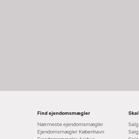
Find ejendomsmægler
Skal
Nærmeste ejendomsmægler
Salg
Ejendomsmægler København
Salg