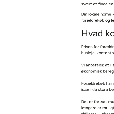
svært at finde en l
Din lokale home-
forældrekøb og le
Hvad ko
Prisen for foræld
husleje, kontantp
Vi anbefaler, at I
økonomisk beregn
Forældrekøb har i
især i de store by
Det er fortsat mul
længere er mulig