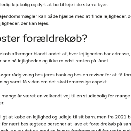
edig lejebolig og dyrt at bo til leje i de større byer.
ejendomsmægler kan både hjælpe med at finde lejligheder, der
jligheder, der kan lejes.
ster forældrekøb?
rekøb afhænger blandt andet af, hvor lejligheden har adresse,
risen på lejligheden og ikke mindst renten på lånet.
 søger rådgivning hos jeres bank og hos en revisor for at få fo
ing samt få viden om det skattemæssige aspekt.
 mange år været en velkendt vej til en studiebolig for mang
er.
igt at købe en lejlighed og udleje til sit barn, men fra 2021 b
t for nært beslægtede personer at lave et forældrekøb på s