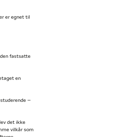
 er egnet til
 den fastsatte
retaget en
e studerende –
lev det ikke
amme vilkår som