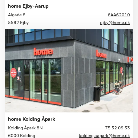
home Ejby-Aarup
Algade 8
64462010
5592 Ejby
ejby@home.dk
home Kolding Åpark
Kolding Åpark 8N
75 52 09 33
6000 Kolding
kolding.aapark@home.dk