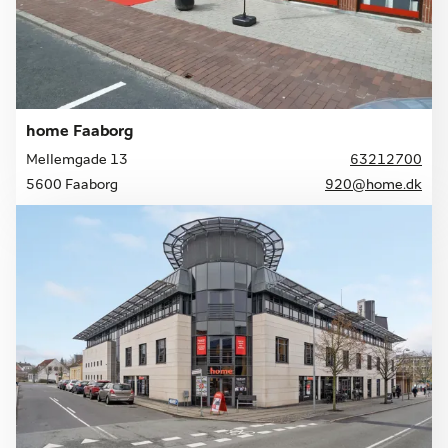
home Faaborg
Mellemgade 13
63212700
5600 Faaborg
920@home.dk