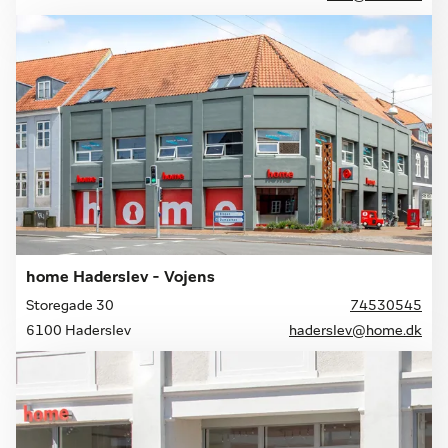
home Haderslev - Vojens
Storegade 30
74530545
6100 Haderslev
haderslev@home.dk