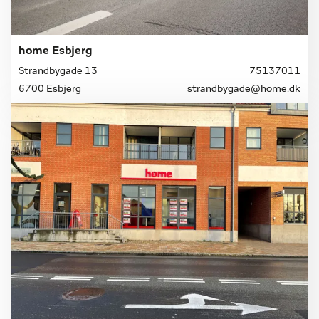
home Esbjerg
Strandbygade 13
75137011
6700 Esbjerg
strandbygade@home.dk