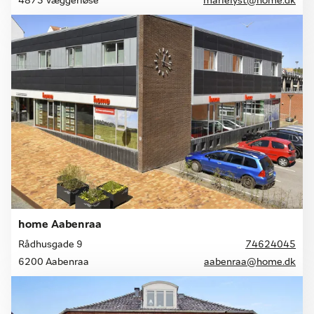
4873 Væggerløse
marielyst@home.dk
home Aabenraa
Rådhusgade 9
74624045
6200 Aabenraa
aabenraa@home.dk