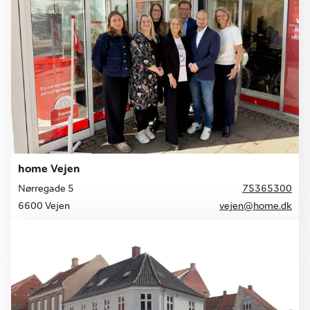
home Vejen
Nørregade 5
75365300
6600 Vejen
vejen@home.dk