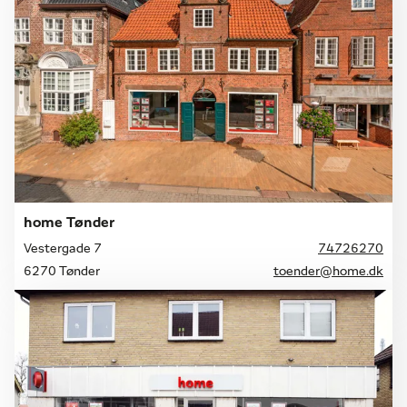
home Tønder
Vestergade 7
74726270
6270 Tønder
toender@home.dk