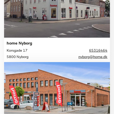
home Nyborg
Korsgade 17
65316464
5800 Nyborg
nyborg@home.dk