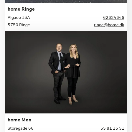
home Ringe
Algade 13A
62624646
5750 Ringe
ringe@home.dk
home Møn
Storegade 66
55 81 15 51