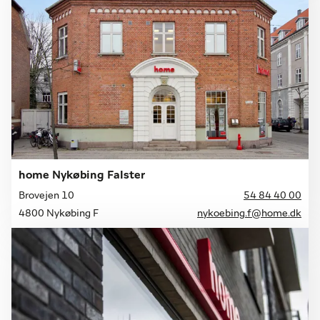
home Nykøbing Falster
Brovejen 10
54 84 40 00
4800 Nykøbing F
nykoebing.f@home.dk