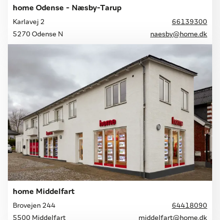
home Odense - Næsby-Tarup
Karlavej 2
66139300
5270 Odense N
naesby@home.dk
home Middelfart
Brovejen 244
64418090
5500 Middelfart
middelfart@home.dk