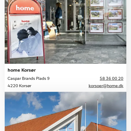
home Korsør
Caspar Brands Plads 9
58 36 00 20
4220 Korsør
korsoer@home.dk