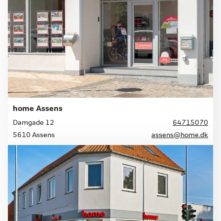
home Assens
Damgade 12
64715070
5610 Assens
assens@home.dk