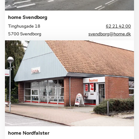
home Svendborg
Tinghusgade 18
62 21 42 00
5700 Svendborg
svendborg@home.dk
home Nordfalster