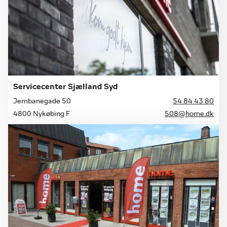
Servicecenter Sjælland Syd
Jernbanegade 50
54 84 43 80
4800 Nykøbing F
508@home.dk