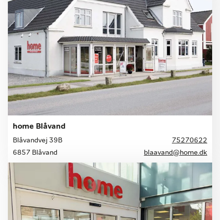
home Blåvand
Blåvandvej 39B
75270622
6857 Blåvand
blaavand@home.dk