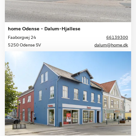
home Odense - Dalum-Hjallese
Faaborgvej 24
66139300
5250 Odense SV
dalum@home.dk