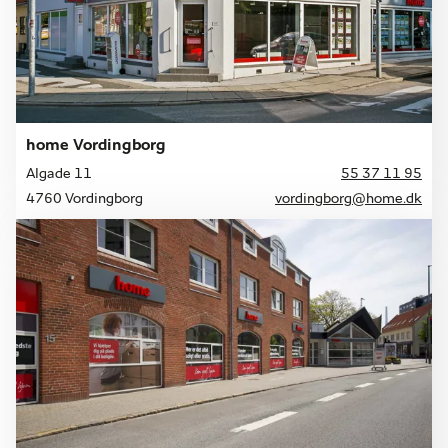
home Vordingborg
Algade 11
55 37 11 95
4760 Vordingborg
vordingborg@home.dk