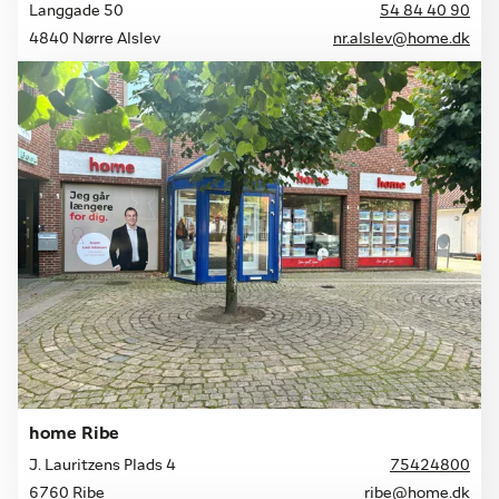
Langgade 50
54 84 40 90
4840 Nørre Alslev
nr.alslev@home.dk
home Ribe
J. Lauritzens Plads 4
75424800
6760 Ribe
ribe@home.dk