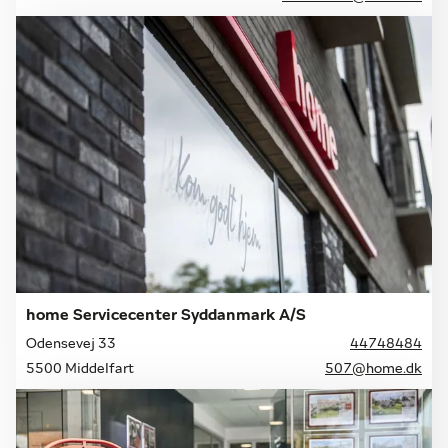
home Servicecenter Syddanmark A/S
Odensevej 33
44748484
5500 Middelfart
507@home.dk