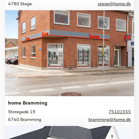
4780 Stege
stege@home.dk
home Bramming
Storegade 19
75101555
6740 Bramming
bramming@home.dk