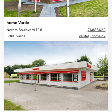
home Varde
Nordre Boulevard 118
76888622
6800 Varde
varde@home.dk