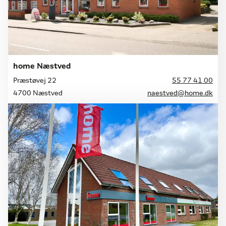
home Næstved
Præstøvej 22
55 77 41 00
4700 Næstved
naestved@home.dk