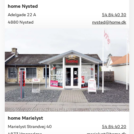
home Nysted
Adelgade 22 A
54 84 40 30
4880 Nysted
nysted@home.dk
home Marielyst
Marielyst Strandvej 40
54 84 40 20