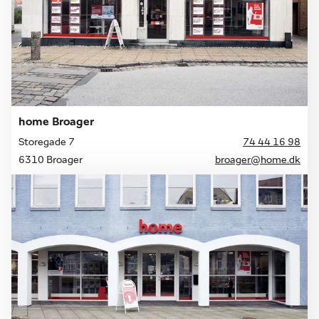
home Broager
Storegade 7
74 44 16 98
6310 Broager
broager@home.dk