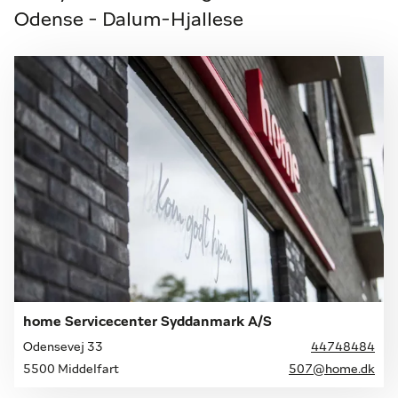
Odense - Dalum-Hjallese
home Servicecenter Syddanmark A/S
Odensevej 33
44748484
5500 Middelfart
507@home.dk