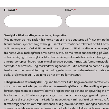
E-mail
*
Navn
*
Samtykke til at modtage nyheder og inspiration:
Med nyheder og inspiration fra home holder vi dig opdateret på fx nyt om boli
tilbud på køb/leje eller salg af bolig – samt informationer relateret hertil. F
boligkøb og -salg. Ved at tilmelde dig, samtykker du til at modtage nyheder/
fra home via e-mail og/eller sms, samt eventuelt målrettet annoncering på Go
er home a/s, og du samtykker til, at home a/s og relevante home-forretninger 
dine personoplysninger: navn, e-mailadresse, postnummer, telefonnummer, dit b
samtykke til statistik- og markedsføringscookies - din adfærd på home.dk, og
telefonnummer kontakter dig på mail og/eller sms med relevante informationer 
bolig, projektsalg og - udlejning og nyt om boligmarkedet.
Tilbagekaldelse af samtykke:
Jeg kan til enhver tid tilbagekalde mit samtykke ve
informationsbeskeder jeg modtager via e-mail og/eller sms.
Behandling af per
forretninger (samlet benævnt "home") registrerer og behandler oplysninger o
telefonnummer, IP-adresse, oplysninger om mine interesser, geografiske placeri
samtykke til statistik- og markedsføringscookies - min adfærd på home.dk.
A
tilrettelæggelsen af kommunikationen til dig, dækker samtykket også homes bru
homes nyhedsbreve åbnes og læses, og hvilke links der klikkes på, ligesom pixe