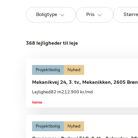
Boligtype
Pris
Størr
368 lejligheder til leje
Projektbolig
Nyhed
Mekanikvej 24, 3. tv., Mekanikken, 2605 Brø
Lejlighed
82 m2
12.900 kr./md
Projektbolig
Nyhed