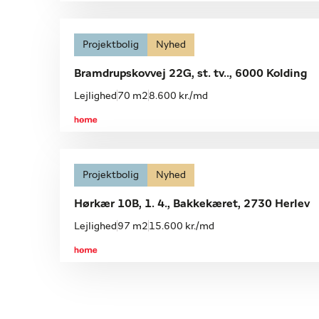
Projektbolig
Nyhed
Bramdrupskovvej 22G, st. tv.., 6000 Kolding
Lejlighed
70 m2
8.600 kr./md
Projektbolig
Nyhed
Hørkær 10B, 1. 4., Bakkekæret, 2730 Herlev
Lejlighed
97 m2
15.600 kr./md