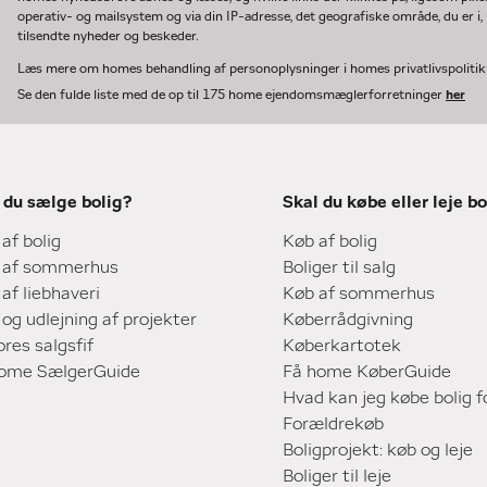
operativ- og mailsystem og via din IP-adresse, det geografiske område, du er i, n
tilsendte nyheder og beskeder.
Læs mere om homes behandling af personoplysninger i homes privatlivspoliti
Se den fulde liste med de op til 175 home ejendomsmæglerforretninger
her
 du sælge bolig?
Skal du købe eller leje bo
 af bolig
Køb af bolig
 af sommerhus
Boliger til salg
 af liebhaveri
Køb af sommerhus
 og udlejning af projekter
Køberrådgivning
ores salgsfif
Køberkartotek
home SælgerGuide
Få home KøberGuide
Hvad kan jeg købe bolig f
Forældrekøb
Boligprojekt: køb og leje
Boliger til leje